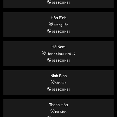
0333036464
Hòa Bình
Đồng Tên
0333036464
Hà Nam
Thanh Châu, Phủ Lý
0333036464
Ninh Bình
Vân Gia
0333036464
Thanh Hóa
Ba Đình