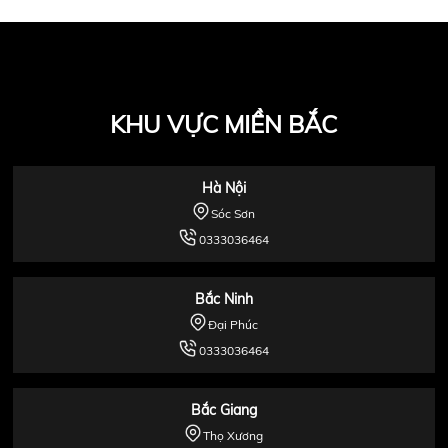
KHU VỰC MIỀN BẮC
Hà Nội
Sóc Sơn
0333036464
Bắc Ninh
Đại Phúc
0333036464
Bắc Giang
Thọ Xương