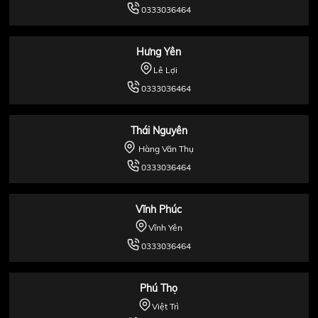
0333036464
Hưng Yên
Lê Lợi
0333036464
Thái Nguyên
Hàng Văn Thụ
0333036464
Vĩnh Phúc
Vĩnh Yên
0333036464
Phú Thọ
Việt Trì