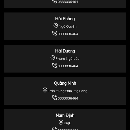
0333036464
Hải Phòng
Ngô Quyền
0333036464
Hải Dương
Phạm Ngũ Lão
0333036464
Quảng Ninh
Trần Hưng Đạo, Hạ Long
0333036464
Nam Định
BigC