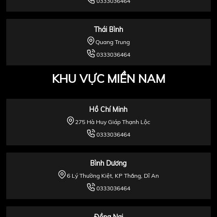
0333036464
Thái Bình
Quang Trung
0333036464
KHU VỰC MIỀN NAM
Hồ Chí Minh
275 Hà Huy Giáp Thạnh Lộc
0333036464
Bình Dương
6 Lý Thường Kiệt, KP Thắng, Dĩ An
0333036464
Đồng Nai