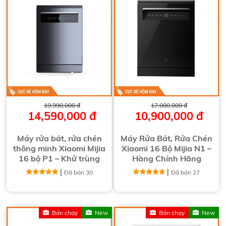
19,990,000 đ
17,000,000 đ
14,590,000 đ
10,900,000 đ
Máy rửa bát, rửa chén
Máy Rửa Bát, Rửa Chén
thông minh Xiaomi Mijia
Xiaomi 16 Bộ Mijia N1 –
16 bộ P1 – Khử trùng
Hàng Chính Hãng
99,999%
|
|
Đã bán 30
Đã bán 27
Bán chạy
New
Bán chạy
New