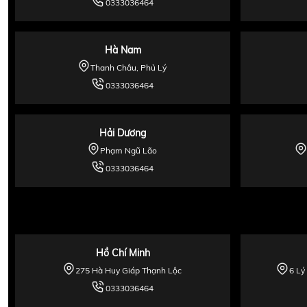
0333036464
Hà Nam
Thanh Châu, Phủ Lý
0333036464
Hải Dương
Phạm Ngũ Lão
0333036464
Hồ Chí Minh
275 Hà Huy Giáp Thạnh Lộc
6 Lý
0333036464