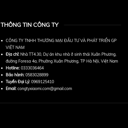
THÔNG TIN CÔNG TY
CÔNG TY TNHH THƯƠNG MẠI ĐẦU TƯ VÀ PHÁT TRIỂN GP
VIỆT NAM
Địa chỉ:
Nhà TT4.30, Dự án khu nhà ở sinh thái Xuân Phương,
đường Foresa 4a, Phường Xuân Phương, TP Hà Nội, Việt Nam
Hotline:
0333036464
Bảo hành:
0583028899
Tuyển Đại Lý:
0969125410
Email:
congtyxiaomi.com@gmail.com