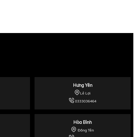
Hưng Yên
Lê Lợi
0333036464
Hòa Bình
Đồng Tên