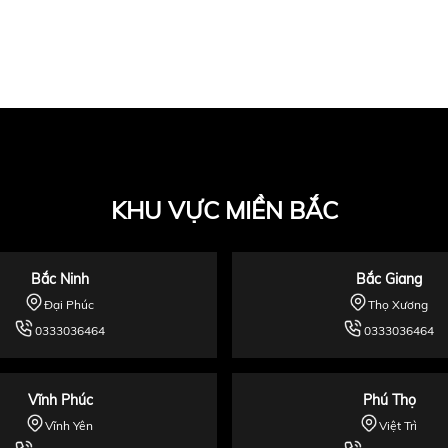
KHU VỰC MIỀN BẮC
Bắc Ninh
Bắc Giang
Đại Phúc
Thọ Xương
0333036464
0333036464
Vĩnh Phúc
Phú Thọ
Vĩnh Yên
Việt Trì