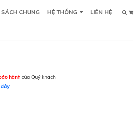
 SÁCH CHUNG
HỆ THỐNG
LIÊN HỆ
 bảo hành
của Quý khách
i
đây