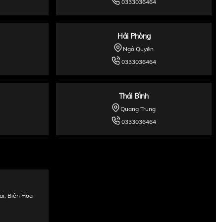
0333036464
Hải Phòng
Ngô Quyền
0333036464
Thái Bình
Quang Trung
0333036464
i, Biên Hòa