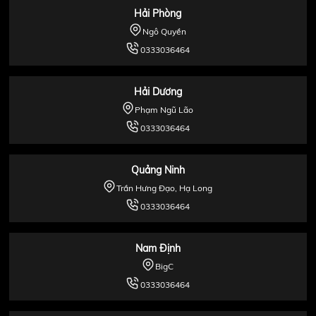
Hải Phòng
Ngô Quyền
0333036464
Hải Dương
Phạm Ngũ Lão
0333036464
Quảng Ninh
Trần Hưng Đạo, Hạ Long
0333036464
Nam Định
BigC
0333036464