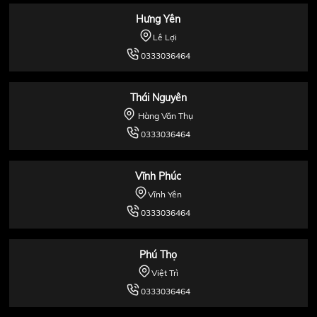
Hưng Yên
Lê Lợi
0333036464
Thái Nguyên
Hàng Văn Thụ
0333036464
Vĩnh Phúc
Vĩnh Yên
0333036464
Phú Thọ
Việt Trì
0333036464