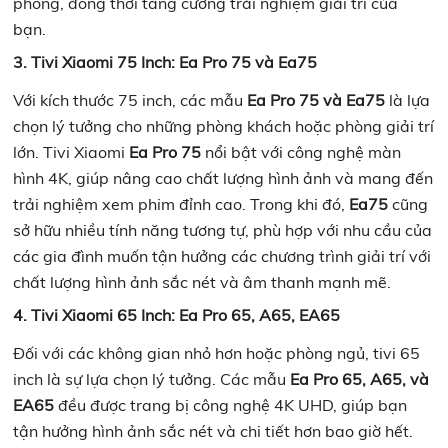
phòng, đồng thời tăng cường trải nghiệm giải trí của
bạn.
3. Tivi Xiaomi 75 Inch: Ea Pro 75 và Ea75
Với kích thước 75 inch, các mẫu
Ea Pro 75 và Ea75
là lựa
chọn lý tưởng cho những phòng khách hoặc phòng giải trí
lớn. Tivi Xiaomi
Ea Pro 75
nổi bật với công nghệ màn
hình 4K, giúp nâng cao chất lượng hình ảnh và mang đến
trải nghiệm xem phim đỉnh cao. Trong khi đó,
Ea75
cũng
sở hữu nhiều tính năng tương tự, phù hợp với nhu cầu của
các gia đình muốn tận hưởng các chương trình giải trí với
chất lượng hình ảnh sắc nét và âm thanh mạnh mẽ.
4. Tivi Xiaomi 65 Inch: Ea Pro 65, A65, EA65
Đối với các không gian nhỏ hơn hoặc phòng ngủ, tivi 65
inch là sự lựa chọn lý tưởng. Các mẫu
Ea Pro 65, A65, và
EA65
đều được trang bị công nghệ 4K UHD, giúp bạn
tận hưởng hình ảnh sắc nét và chi tiết hơn bao giờ hết.