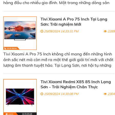
hàng đầu cho nhiều gia đình. Một trong những dòng sản
phẩm nổi bật và thu hút sự chú ý là Tivi Xiaomi EA Pro 75
Inch.
Tivi Xiaomi A Pro 75 Inch Tại Lạng
Sơn: Trãi nghiệm Mới
25/09/2024 14:33:31 PM
2289
Tivi Xiaomi A Pro 75 Inch không chỉ mang đến những hình
ảnh sắc nét mà còn mở ra một thế giới giải trí mới với chất
lượng âm thanh tuyệt hảo. Tại Lạng Sơn, nơi hội tụ những
vẻ đẹp thiên nhiên hùng vĩ và nền văn hóa phong phú, sự
xuất hiện của Tivi Xiaomi A Pro 75 Inch thực sự mang lại
Tivi Xiaomi Redmi X85 85 Inch Lạng
một làn gió mới cho cuộc sống giải trí tại gia.
Sơn - Trải Nghiệm Chân Thực
15/09/2024 14:30:08 PM
2304