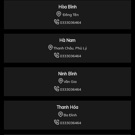
Hòa Bình
Đồng Tên
0333036464
Hà Nam
Thanh Châu, Phủ Lý
0333036464
Ninh Bình
Vân Gia
0333036464
Thanh Hóa
Ba Đình
0333036464