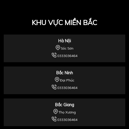
KHU VỰC MIỀN BẮC
Hà Nội
Sóc Sơn
0333036464
Bắc Ninh
Đại Phúc
0333036464
Bắc Giang
Thọ Xương
0333036464