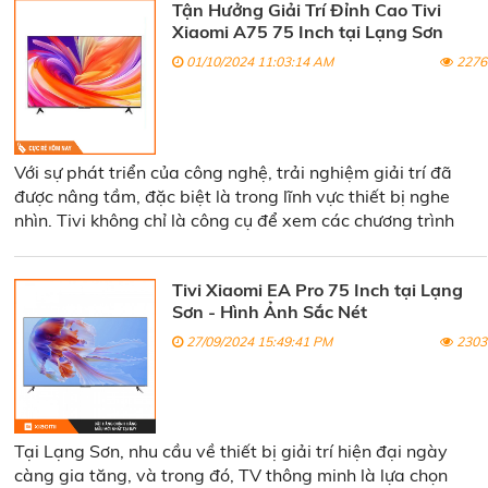
Tận Hưởng Giải Trí Đỉnh Cao Tivi
Xiaomi A75 75 Inch tại Lạng Sơn
01/10/2024 11:03:14 AM
2276
Với sự phát triển của công nghệ, trải nghiệm giải trí đã
được nâng tầm, đặc biệt là trong lĩnh vực thiết bị nghe
nhìn. Tivi không chỉ là công cụ để xem các chương trình
yêu thích mà còn trở thành trung tâm giải trí trong mỗi gia
đình. Trong số đó, Tivi Xiaomi A75 75 Inch nổi bật như một
Tivi Xiaomi EA Pro 75 Inch tại Lạng
lựa chọn hoàn hảo cho những ai muốn tận hưởng giải trí
Sơn - Hình Ảnh Sắc Nét
đỉnh cao tại Lạng Sơn
27/09/2024 15:49:41 PM
2303
Tại Lạng Sơn, nhu cầu về thiết bị giải trí hiện đại ngày
càng gia tăng, và trong đó, TV thông minh là lựa chọn