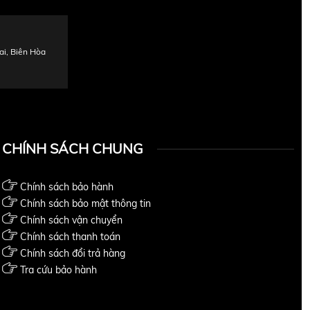
i, Biên Hòa
CHÍNH SÁCH CHUNG
Chính sách bảo hành
Chính sách bảo mật thông tin
Chính sách vận chuyển
Chính sách thanh toán
Chính sách đổi trả hàng
Tra cứu bảo hành