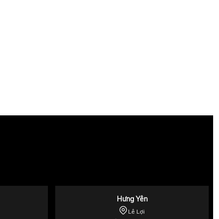
Hưng Yên
Lê Lợi