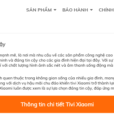
SẢN PHẨM
BẢO HÀNH
CHÍNH
Cậy
mạnh mẽ, là nơi mà nhu cầu về các sản phẩm công nghệ cao n
nh và đáng tin cậy cho các gia đình hiện đại tại đây. Với sự 
rí với chất lượng hình ảnh sắc nét và âm thanh sống động mà
nh quen thuộc trong không gian sống của nhiều gia đình, mang
cùng với dịch vụ hậu mãi chu đáo khiến tivi Xiaomi trở thành 
ivi Xiaomi luôn được xem là sự lựa chọn đáng tin cậy, đáp ứng 
Thông tin chi tiết Tivi Xiaomi