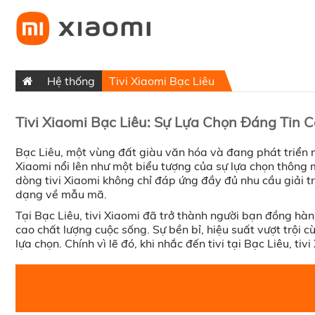
Hệ thống
Tivi Xiaomi Bạc Liêu
Tivi Xiaomi Bạc Liêu: Sự Lựa Chọn Đáng Tin 
Bạc Liêu, một vùng đất giàu văn hóa và đang phát triển 
Xiaomi nổi lên như một biểu tượng của sự lựa chọn thông mi
dòng tivi Xiaomi không chỉ đáp ứng đầy đủ nhu cầu giải t
dạng về mẫu mã.
Tại Bạc Liêu, tivi Xiaomi đã trở thành người bạn đồng hà
cao chất lượng cuộc sống. Sự bền bỉ, hiệu suất vượt trội 
lựa chọn. Chính vì lẽ đó, khi nhắc đến tivi tại Bạc Liêu, t