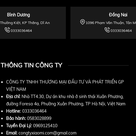
Bình Dương
Đồng Nai
 Thường Kiệt, KP Thắng, Dĩ An
1096 Phạm Văn Thuận, Tân Ma
0333036464
0333036464
THÔNG TIN CÔNG TY
CÔNG TY TNHH THƯƠNG MẠI ĐẦU TƯ VÀ PHÁT TRIỂN GP
VIỆT NAM
Địa chỉ:
Nhà TT4.30, Dự án khu nhà ở sinh thái Xuân Phương,
đường Foresa 4a, Phường Xuân Phương, TP Hà Nội, Việt Nam
Hotline:
0333036464
Bảo hành:
0583028899
Tuyển Đại Lý:
0969125410
Email:
congtyxiaomi.com@gmail.com