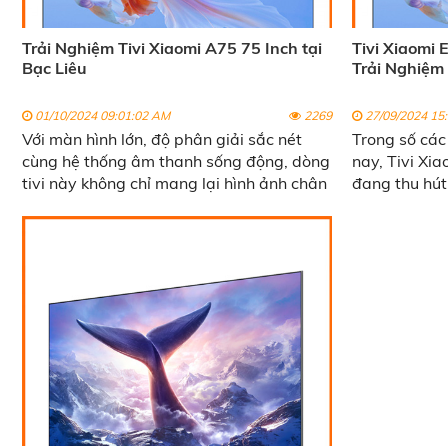
Trải Nghiệm Tivi Xiaomi A75 75 Inch tại
Tivi Xiaomi 
Bạc Liêu
Trải Nghiệm
01/10/2024 09:01:02 AM
2269
27/09/2024 15
Với màn hình lớn, độ phân giải sắc nét
Trong số các
cùng hệ thống âm thanh sống động, dòng
nay, Tivi Xi
tivi này không chỉ mang lại hình ảnh chân
đang thu hút
thực mà còn đưa người xem vào không
tiêu dùng. S
gian giải trí sống động, như thể đang
cùng công ngh
tham gia trực tiếp vào những bộ phim
phẩm này man
bom tấn hay các trận đấu thể thao kịch
và âm thanh 
tính
người dùng v
chất công n