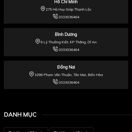
Hồ Chí Minh
275 Hà Huy Giáp Thạnh Lộc
0333036464
Bình Dương
6 Lý Thường Kiệt, KP Thắng, Dĩ An
0333036464
Đồng Nai
1096 Phạm Văn Thuận, Tân Mai, Biên Hòa
0333036464
DANH MỤC