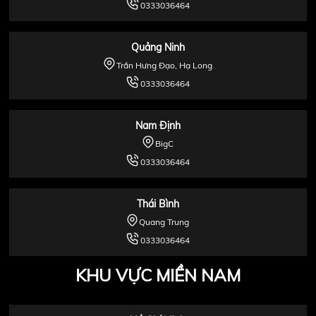
0333036464
Quảng Ninh
Trần Hưng Đạo, Hạ Long
0333036464
Nam Định
BigC
0333036464
Thái Bình
Quang Trung
0333036464
KHU VỰC MIỀN NAM