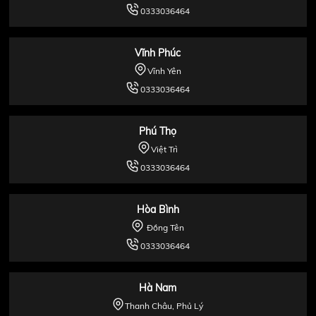
0333036464
Vĩnh Phúc
Vĩnh Yên
0333036464
Phú Thọ
Việt Trì
0333036464
Hòa Bình
Đồng Tên
0333036464
Hà Nam
Thanh Châu, Phủ Lý