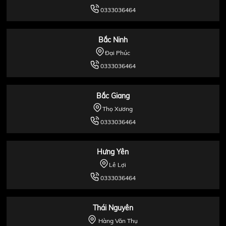
0333036464
Bắc Ninh
Đại Phúc
0333036464
Bắc Giang
Thọ Xương
0333036464
Hưng Yên
Lê Lợi
0333036464
Thái Nguyên
Hàng Văn Thụ