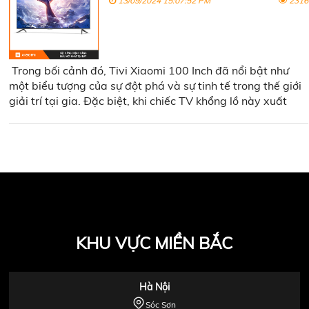
13/09/2024 15:07:52 PM
2316
Trong bối cảnh đó, Tivi Xiaomi 100 Inch đã nổi bật như
một biểu tượng của sự đột phá và sự tinh tế trong thế giới
giải trí tại gia. Đặc biệt, khi chiếc TV khổng lồ này xuất
hiện tại Đắk Lắk, một vùng đất nổi tiếng với vẻ đẹp thiên
nhiên hoang sơ và sự yên bình, nó không chỉ đơn thuần là
một thiết bị giải trí mà còn là một bước tiến quan trọng
trong việc mang đến trải nghiệm hình ảnh sắc nét và sống
động.
KHU VỰC MIỀN BẮC
Hà Nội
Sóc Sơn