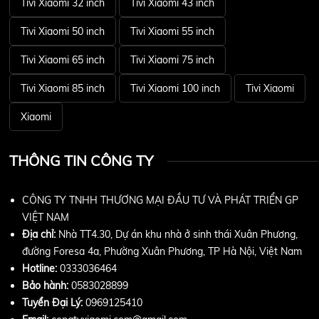
Tivi Xiaomi 32 inch
Tivi Xiaomi 43 inch
Tivi Xiaomi 50 inch
Tivi Xiaomi 55 inch
Tivi Xiaomi 65 inch
Tivi Xiaomi 75 inch
Tivi Xiaomi 85 inch
Tivi Xiaomi 100 inch
Tivi Xiaomi
Xiaomi
THÔNG TIN CÔNG TY
CÔNG TY TNHH THƯƠNG MẠI ĐẦU TƯ VÀ PHÁT TRIỂN GP
VIỆT NAM
Địa chỉ:
Nhà TT4.30, Dự án khu nhà ở sinh thái Xuân Phương,
đường Foresa 4a, Phường Xuân Phương, TP Hà Nội, Việt Nam
Hotline:
0333036464
Bảo hành:
0583028899
Tuyển Đại Lý:
0969125410