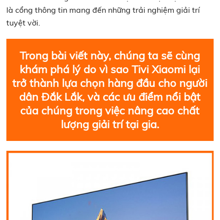
là cổng thông tin mang đến những trải nghiệm giải trí
tuyệt vời.
Trong bài viết này, chúng ta sẽ cùng
khám phá lý do vì sao Tivi Xiaomi lại
trở thành lựa chọn hàng đầu cho người
dân Đắk Lắk, và các ưu điểm nổi bật
của chúng trong việc nâng cao chất
lượng giải trí tại gia.