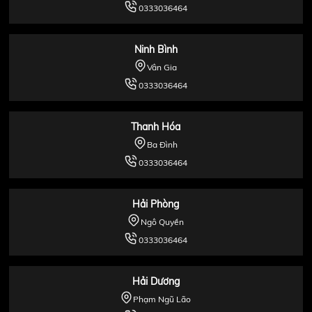
0333036464
Ninh Bình
Vân Gia
0333036464
Thanh Hóa
Ba Đình
0333036464
Hải Phòng
Ngô Quyền
0333036464
Hải Dương
Phạm Ngũ Lão