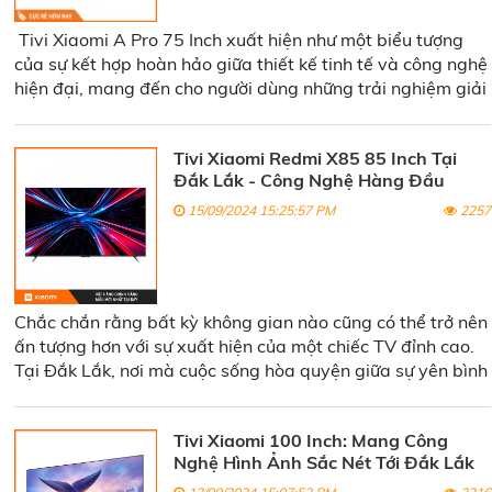
Tivi Xiaomi A Pro 75 Inch xuất hiện như một biểu tượng
của sự kết hợp hoàn hảo giữa thiết kế tinh tế và công nghệ
hiện đại, mang đến cho người dùng những trải nghiệm giải
trí đỉnh cao. Tại Đăk Lăk, nơi thiên nhiên hoang sơ và nền
văn hóa phong phú hòa quyện, Tivi Xiaomi A Pro 75 Inch
Tivi Xiaomi Redmi X85 85 Inch Tại
đã và đang tạo nên một cơn sốt mới trong thị trường tivi,
Đắk Lắk - Công Nghệ Hàng Đầu
đặc biệt là với chất lượng hình ảnh sắc nét và âm thanh
sống động.
15/09/2024 15:25:57 PM
2257
Chắc chắn rằng bất kỳ không gian nào cũng có thể trở nên
ấn tượng hơn với sự xuất hiện của một chiếc TV đỉnh cao.
Tại Đắk Lắk, nơi mà cuộc sống hòa quyện giữa sự yên bình
của thiên nhiên và nhịp sống hiện đại, Tivi Xiaomi Redmi
X85 85 Inch nổi lên như một biểu tượng của công nghệ
Tivi Xiaomi 100 Inch: Mang Công
hàng đầu.
Nghệ Hình Ảnh Sắc Nét Tới Đắk Lắk