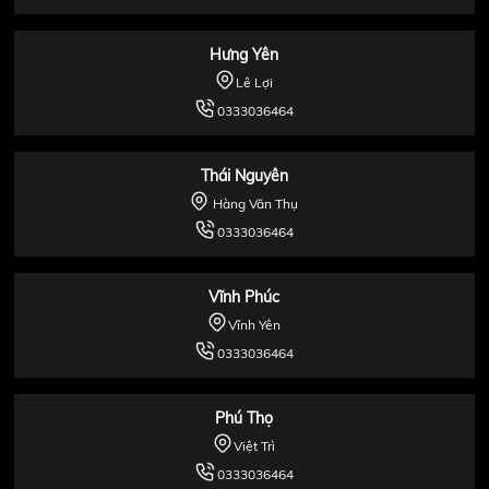
Hưng Yên
Lê Lợi
0333036464
Thái Nguyên
Hàng Văn Thụ
0333036464
Vĩnh Phúc
Vĩnh Yên
0333036464
Phú Thọ
Việt Trì
0333036464