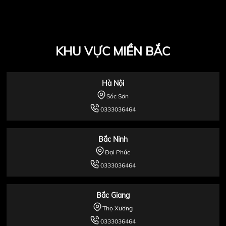
KHU VỰC MIỀN BẮC
Hà Nội
Sóc Sơn
0333036464
Bắc Ninh
Đại Phúc
0333036464
Bắc Giang
Thọ Xương
0333036464