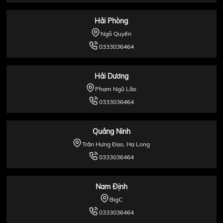
Hải Phòng
Ngô Quyền
0333036464
Hải Dương
Phạm Ngũ Lão
0333036464
Quảng Ninh
Trần Hưng Đạo, Hạ Long
0333036464
Nam Định
BigC
0333036464