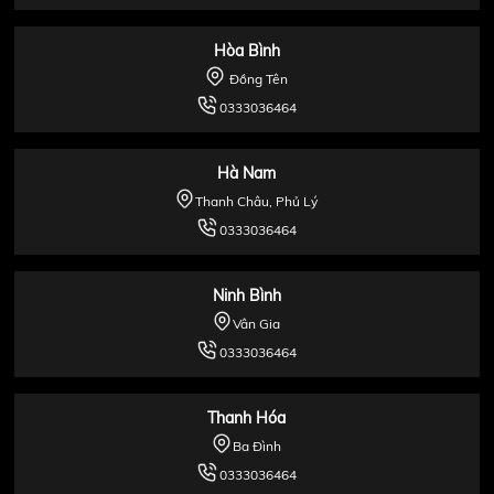
Hòa Bình
Đồng Tên
0333036464
Hà Nam
Thanh Châu, Phủ Lý
0333036464
Ninh Bình
Vân Gia
0333036464
Thanh Hóa
Ba Đình
0333036464