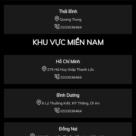
Thái Bình
Quang Trung
0333036464
KHU VỰC MIỀN NAM
Hồ Chí Minh
275 Hà Huy Giáp Thạnh Lộc
0333036464
Bình Dương
6 Lý Thường Kiệt, KP Thắng, Dĩ An
0333036464
Đồng Nai