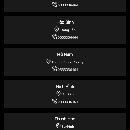
0333036464
Hòa Bình
Đồng Tên
0333036464
Hà Nam
Thanh Châu, Phủ Lý
0333036464
Ninh Bình
Vân Gia
0333036464
Thanh Hóa
Ba Đình