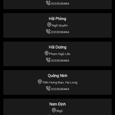
0333036464
Hải Phòng
Ngô Quyền
0333036464
Hải Dương
Phạm Ngũ Lão
0333036464
Quảng Ninh
Trần Hưng Đạo, Hạ Long
0333036464
Nam Định
BigC