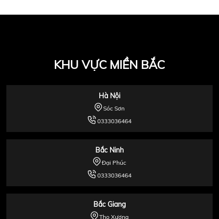
KHU VỰC MIỀN BẮC
Hà Nội
Sóc Sơn
0333036464
Bắc Ninh
Đại Phúc
0333036464
Bắc Giang
Thọ Xương