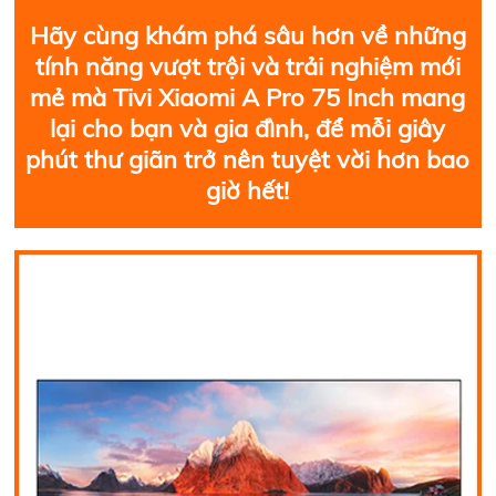
Hãy cùng khám phá sâu hơn về những
tính năng vượt trội và trải nghiệm mới
mẻ mà Tivi Xiaomi A Pro 75 Inch mang
lại cho bạn và gia đình, để mỗi giây
phút thư giãn trở nên tuyệt vời hơn bao
giờ hết!