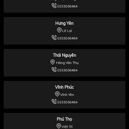
0333036464
Hưng Yên
Lê Lợi
0333036464
Thái Nguyên
Hàng Văn Thụ
0333036464
Vĩnh Phúc
Vĩnh Yên
0333036464
Phú Thọ
Việt Trì