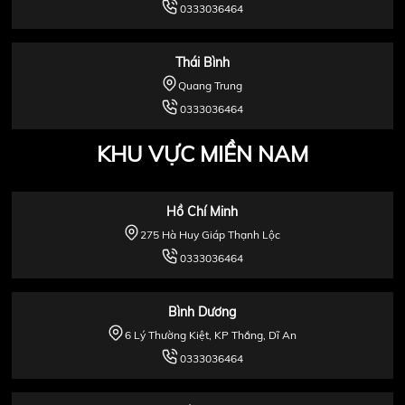
0333036464
Thái Bình
Quang Trung
0333036464
KHU VỰC MIỀN NAM
Hồ Chí Minh
275 Hà Huy Giáp Thạnh Lộc
0333036464
Bình Dương
6 Lý Thường Kiệt, KP Thắng, Dĩ An
0333036464