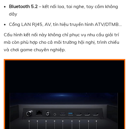
Bluetooth 5.2
– kết nối loa, tai nghe, tay cầm không
dây
Cổng LAN RJ45, AV, tín hiệu truyền hình ATV/DTMB…
Cấu hình kết nối này không chỉ phục vụ nhu cầu giải trí
mà còn phù hợp cho cả môi trường hội nghị, trình chiếu
và chơi game chuyên nghiệp.