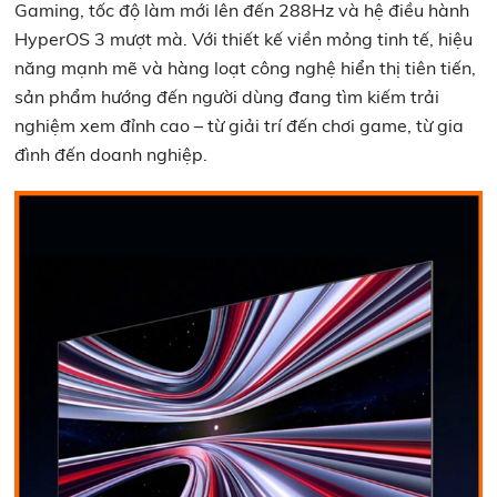
Gaming, tốc độ làm mới lên đến 288Hz và hệ điều hành
HyperOS 3 mượt mà. Với thiết kế viền mỏng tinh tế, hiệu
năng mạnh mẽ và hàng loạt công nghệ hiển thị tiên tiến,
sản phẩm hướng đến người dùng đang tìm kiếm trải
nghiệm xem đỉnh cao – từ giải trí đến chơi game, từ gia
đình đến doanh nghiệp.