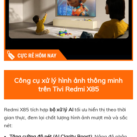
Công cụ xử lý hình ảnh thông minh
trên Tivi Redmi X85
Redmi X85 tích hợp
bộ xử lý AI
tối ưu hiển thị theo thời
gian thực, đem lại chất lượng hình ảnh mượt mà và sắc
nét:
Tăng cường độ nét (AI Clarity Boost)
: Nâng độ phân