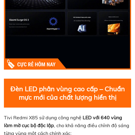
Đèn LED phân vùng cao cấp – Chuẩn
mực mới của chất lượng hiển thị
Tivi Redmi X85 sử dụng công nghệ
LED với 640 vùng
làm mờ cục bộ độc lập
, cho khả năng điều chỉnh độ sáng
từng vùng một cách chính xác: