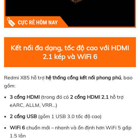
Kết nối đa dạng, tốc độ cao với HDMI
2.1 kép và WiFi 6
Redmi X85 hỗ trợ
hệ thống cổng kết nối phong phú
, bao
gồm:
3 cổng HDMI
(trong đó có
2 cổng HDMI 2.1
hỗ trợ
eARC, ALLM, VRR…)
2 cổng USB
(gồm 1 USB 3.0 tốc độ cao)
WiFi 6
chuẩn mới – nhanh và ổn định hơn WiFi 5 gấp
1.5 lần