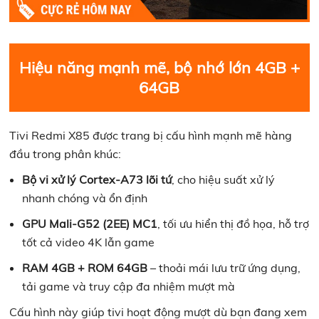
Hiệu năng mạnh mẽ, bộ nhớ lớn 4GB +
64GB
Tivi Redmi X85 được trang bị cấu hình mạnh mẽ hàng
đầu trong phân khúc:
Bộ vi xử lý Cortex-A73 lõi tứ
, cho hiệu suất xử lý
nhanh chóng và ổn định
GPU Mali-G52 (2EE) MC1
, tối ưu hiển thị đồ họa, hỗ trợ
tốt cả video 4K lẫn game
RAM 4GB + ROM 64GB
– thoải mái lưu trữ ứng dụng,
tải game và truy cập đa nhiệm mượt mà
Cấu hình này giúp tivi hoạt động mượt dù bạn đang xem