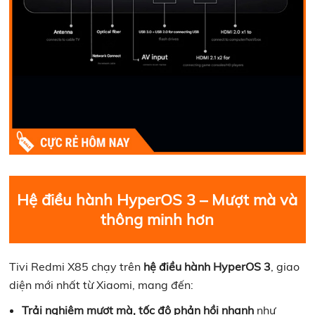
Hệ điều hành HyperOS 3 – Mượt mà và
thông minh hơn
Tivi Redmi X85 chạy trên
hệ điều hành HyperOS 3
, giao
diện mới nhất từ Xiaomi, mang đến:
Trải nghiệm mượt mà, tốc độ phản hồi nhanh
như