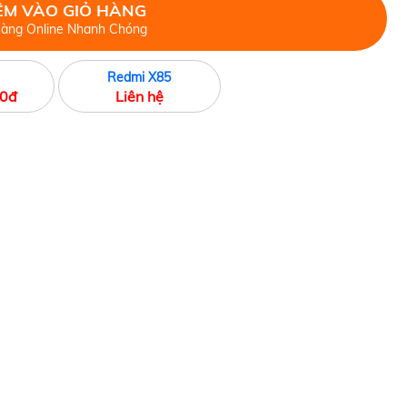
M VÀO GIỎ HÀNG
àng Online Nhanh Chóng
Redmi X85
00đ
Liên hệ